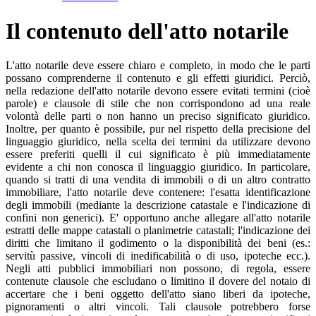
Il contenuto dell'atto notarile
L'atto notarile deve essere chiaro e completo, in modo che le parti
possano comprenderne il contenuto e gli effetti giuridici. Perciò,
nella redazione dell'atto notarile devono essere evitati termini (cioè
parole) e clausole di stile che non corrispondono ad una reale
volontà delle parti o non hanno un preciso significato giuridico.
Inoltre, per quanto è possibile, pur nel rispetto della precisione del
linguaggio giuridico, nella scelta dei termini da utilizzare devono
essere preferiti quelli il cui significato è più immediatamente
evidente a chi non conosca il linguaggio giuridico. In particolare,
quando si tratti di una vendita di immobili o di un altro contratto
immobiliare, l'atto notarile deve contenere: l'esatta identificazione
degli immobili (mediante la descrizione catastale e l'indicazione di
confini non generici). E' opportuno anche allegare all'atto notarile
estratti delle mappe catastali o planimetrie catastali; l'indicazione dei
diritti che limitano il godimento o la disponibilità dei beni (es.:
servitù passive, vincoli di inedificabilità o di uso, ipoteche ecc.).
Negli atti pubblici immobiliari non possono, di regola, essere
contenute clausole che escludano o limitino il dovere del notaio di
accertare che i beni oggetto dell'atto siano liberi da ipoteche,
pignoramenti o altri vincoli. Tali clausole potrebbero forse