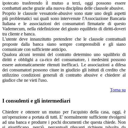
ipotecato trasferendo il mutuo a terzi, oggi possono essere
combattuti anche grazie alla nuova disciplina delle clausole abusive.
Proprio le clausole vessatorie-abusive sono state uno degli aspetti
più problematici sui quali sono intervenute l'Associazione Bancaria
Italiana e le associazioni dei consumatori firmatarie di questo
Vademecum, nella ridefinizione del giusto equilibrio di diritti-doveri
tra cliente e banca.
L'utente deve innanzitutto pretendere che le clausole contrattuali
proposte dalla banca siano sempre comprensibili e gli siano
comunicate con sufficiente anticipo.
Qualora alcuni termini del contratto determino uno squilibrio di
diritti e obblighi a ca-rico del consumatore, i medesimi possono
essere automaticamente ritenuti inefficaci. Le associazioni a difesa
dei consumatori possono citare in giudizio gli istituti di credito che
utilizzino condizioni generali di contratto abusive e chiedere al
giudice che ne vieti l'uso.
Torna su
I consulenti e gli intermediari
Chiedere e ottenere un mutuo per l'acquisto della casa, oggi, è
un'operazione a portata di tutti. E' normalmente sufficiente rivolgersi
ad una banca e produrre i pochi documenti che questa chiede. Non
si giustificano, perciò, percentuali rilevanti richieste talvolta da