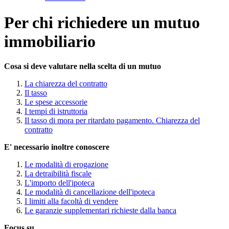
Per chi richiedere un mutuo
immobiliario
Cosa si deve valutare nella scelta di un mutuo
La chiarezza del contratto
Il tasso
Le spese accessorie
I tempi di istruttoria
Il tasso di mora per ritardato pagamento. Chiarezza del
contratto
E' necessario inoltre conoscere
Le modalità di erogazione
La detraibilità fiscale
L'importo dell'ipoteca
Le modalità di cancellazione dell'ipoteca
I limiti alla facoltà di vendere
Le garanzie supplementari richieste dalla banca
Focus su ....