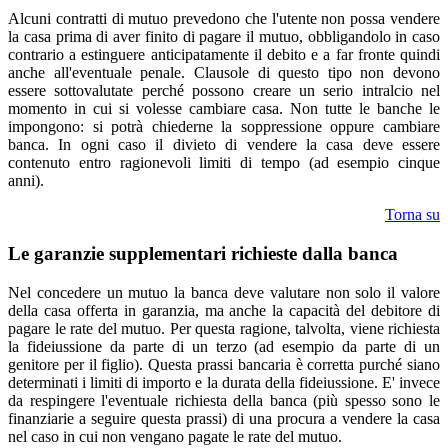
Alcuni contratti di mutuo prevedono che l'utente non possa vendere
la casa prima di aver finito di pagare il mutuo, obbligandolo in caso
contrario a estinguere anticipatamente il debito e a far fronte quindi
anche all'eventuale penale. Clausole di questo tipo non devono
essere sottovalutate perché possono creare un serio intralcio nel
momento in cui si volesse cambiare casa. Non tutte le banche le
impongono: si potrà chiederne la soppressione oppure cambiare
banca. In ogni caso il divieto di vendere la casa deve essere
contenuto entro ragionevoli limiti di tempo (ad esempio cinque
anni).
Torna su
Le garanzie supplementari richieste dalla banca
Nel concedere un mutuo la banca deve valutare non solo il valore
della casa offerta in garanzia, ma anche la capacità del debitore di
pagare le rate del mutuo. Per questa ragione, talvolta, viene richiesta
la fideiussione da parte di un terzo (ad esempio da parte di un
genitore per il figlio). Questa prassi bancaria è corretta purché siano
determinati i limiti di importo e la durata della fideiussione. E' invece
da respingere l'eventuale richiesta della banca (più spesso sono le
finanziarie a seguire questa prassi) di una procura a vendere la casa
nel caso in cui non vengano pagate le rate del mutuo.