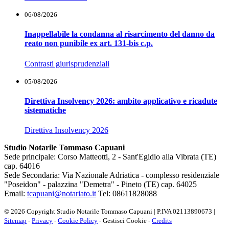
06/08/2026
Inappellabile la condanna al risarcimento del danno da
reato non punibile ex art. 131-bis c.p.
Contrasti giurisprudenziali
05/08/2026
Direttiva Insolvency 2026: ambito applicativo e ricadute
sistematiche
Direttiva Insolvency 2026
Studio Notarile Tommaso Capuani
Sede principale: Corso Matteotti, 2 - Sant'Egidio alla Vibrata (TE)
cap. 64016
Sede Secondaria:
Via Nazionale Adriatica - complesso residenziale
"Poseidon" - palazzina "Demetra" - Pineto (TE) cap. 64025
Email:
tcapuani@notariato.it
Tel: 08611828088
© 2026 Copyright Studio Notarile Tommaso Capuani | P.IVA 02113890673 |
Sitemap
-
Privacy
-
Cookie Policy
-
Gestisci Cookie
-
Credits