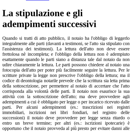
La stipulazione e gli
adempimenti successivi
Quando si tratti di atto pubblico, il notaio ha l'obbligo di leggerlo
integralmente alle parti (davanti a testimoni, se l'atto sia stipulato con
l'assistenza dei testimoni). La lettura dell'atto non deve essere
frettolosa nè incompleta; e l'obbligo della lettura non è adempiuto
esattamente quando le parti siano a distanza tale dal notaio da non
udire chiaramente la lettura. Le parti possono chiedere al notaio una
fotocopia dell'atto per poter più facilmente seguire la lettura. Per le
scritture private la legge non prescrive l'obbligo della lettura; ma il
codice di deontologia notarile prevede che la scrittura sia letta prima
della sottoscrizione, per permettere al notaio di accertare che l'atto
corrisponda alla volontà delle parti. Il notaio non esaurisce la sua
attività con la sottoscrizione dell'atto; ma deve provvedere agli
adempimenti a cui è obbligato per legge o per incarico ricevuto dalle
parti. Per alcuni adempimenti (es.: trascrizioni nei registri
immobiliari, iscrizioni nei libri fondiari, nel registro delle
successioni) il notaio deve provvedere per legge senza ritardo o
entro un breve termine; per altri (es.: iscrizioni ipotecarie) è
opportuno che il notaio provveda al più presto per evitare danni alle