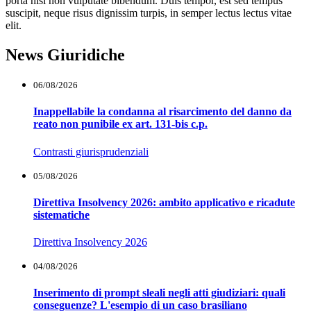
porta nisi non vulputate bibendum. Duis tempor, est sed tempus
suscipit, neque risus dignissim turpis, in semper lectus lectus vitae
elit.
News Giuridiche
06/08/2026
Inappellabile la condanna al risarcimento del danno da
reato non punibile ex art. 131-bis c.p.
Contrasti giurisprudenziali
05/08/2026
Direttiva Insolvency 2026: ambito applicativo e ricadute
sistematiche
Direttiva Insolvency 2026
04/08/2026
Inserimento di prompt sleali negli atti giudiziari: quali
conseguenze? L'esempio di un caso brasiliano