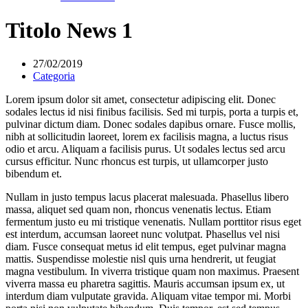
Titolo News 1
27/02/2019
Categoria
Lorem ipsum dolor sit amet, consectetur adipiscing elit. Donec
sodales lectus id nisi finibus facilisis. Sed mi turpis, porta a turpis et,
pulvinar dictum diam. Donec sodales dapibus ornare. Fusce mollis,
nibh at sollicitudin laoreet, lorem ex facilisis magna, a luctus risus
odio et arcu. Aliquam a facilisis purus. Ut sodales lectus sed arcu
cursus efficitur. Nunc rhoncus est turpis, ut ullamcorper justo
bibendum et.
Nullam in justo tempus lacus placerat malesuada. Phasellus libero
massa, aliquet sed quam non, rhoncus venenatis lectus. Etiam
fermentum justo eu mi tristique venenatis. Nullam porttitor risus eget
est interdum, accumsan laoreet nunc volutpat. Phasellus vel nisi
diam. Fusce consequat metus id elit tempus, eget pulvinar magna
mattis. Suspendisse molestie nisl quis urna hendrerit, ut feugiat
magna vestibulum. In viverra tristique quam non maximus. Praesent
viverra massa eu pharetra sagittis. Mauris accumsan ipsum ex, ut
interdum diam vulputate gravida. Aliquam vitae tempor mi. Morbi